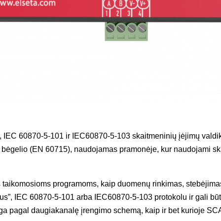
 IEC 60870-5-101 ir IEC60870-5-103 skaitmeninių įėjimų valdik
 bėgelio (EN 60715), naudojamas pramonėje, kur naudojami skai
 taikomosioms programoms, kaip duomenų rinkimas, stebėjimas,
us”, IEC 60870-5-101 arba IEC60870-5-103 protokolu ir gali būti
a pagal daugiakanalę įrengimo schemą, kaip ir bet kurioje SC