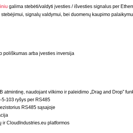
iniu
galima stebėti/valdyti įvesties / išvesties signalus per 
m stebėjimui, signalų valdymui, bei duomenų kaupimo palaikymui 
o poliškumas arba įvesties inversija
atmintinę, naudojant vilkimo ir paleidimo „Drag and Drop” fun
-5-103 ryšys per RS485
ezistorius RS485 sąsajoje
cija
 ir CloudIndustries.eu platformos