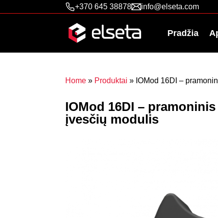
+370 645 38878
info@elseta.com
Pradžia
A
Home
»
Produktai
»
IOMod 16DI – pramonini
IOMod 16DI – pramoninis 
įvesčių modulis