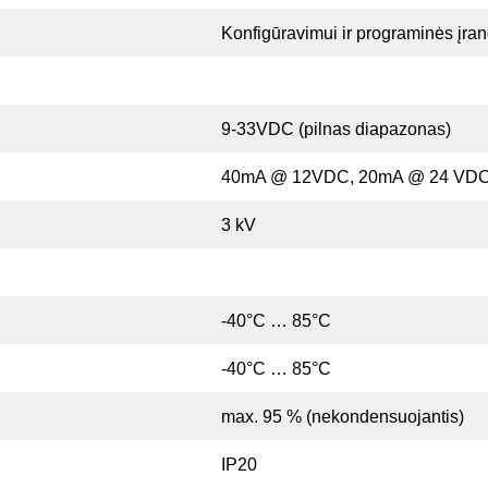
Konfigūravimui ir programinės įra
9-33VDC (pilnas diapazonas)
40mA @ 12VDC, 20mA @ 24 VD
3 kV
-40°C … 85°C
-40°C … 85°C
max. 95 % (nekondensuojantis)
IP20