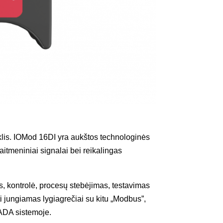
lis. IOMod 16DI yra aukštos technologinės
tmeniniai signalai bei reikalingas
 kontrolė, procesų stebėjimas, testavimas
 jungiamas lygiagrečiai su kitu „Modbus”,
ADA sistemoje.