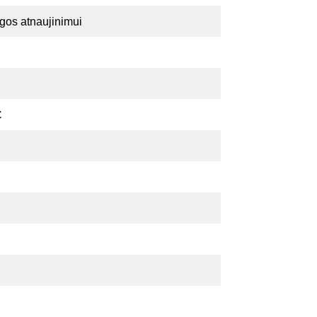
ngos atnaujinimui
C