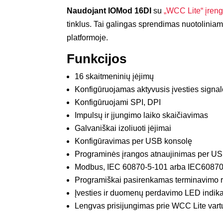
Naudojant IOMod 16DI
su
„WCC Lite“ įreng
tinklus. Tai galingas sprendimas nuotolinia
platformoje.
Funkcijos
16 skaitmeninių įėjimų
Konfigūruojamas aktyvusis įvesties signal
Konfigūruojami SPI, DPI
Impulsų ir įjungimo laiko skaičiavimas
Galvaniškai izoliuoti įėjimai
Konfigūravimas per USB konsolę
Programinės įrangos atnaujinimas per USB 
Modbus, IEC 60870-5-101 arba IEC60870
Programiškai pasirenkamas terminavimo r
Įvesties ir duomenų perdavimo LED indika
Lengvas prisijungimas prie WCC Lite vartų