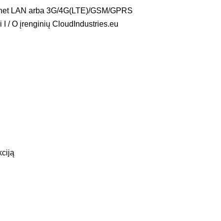
Ethernet LAN arba 3G/4G(LTE)/GSM/GPRS
I / O įrenginių CloudIndustries.eu
kciją