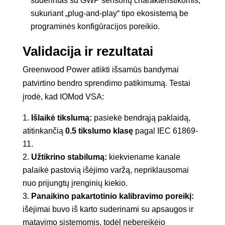
suderintas su GWP sensorių charakteristikomis,
sukuriant „plug-and-play“ tipo ekosistemą be
programinės konfigūracijos poreikio.
Validacija ir rezultatai
Greenwood Power atlikti išsamūs bandymai
patvirtino bendro sprendimo patikimumą. Testai
įrodė, kad IOMod VSA:
Išlaikė tikslumą:
pasiekė bendrąją paklaidą,
atitinkančią
0.5 tikslumo klasę
pagal IEC 61869-
11.
Užtikrino stabilumą:
kiekviename kanale
palaikė pastovią išėjimo varžą, nepriklausomai
nuo prijungtų įrenginių kiekio.
Panaikino pakartotinio kalibravimo poreikį:
išėjimai buvo iš karto suderinami su apsaugos ir
matavimo sistemomis, todėl nebereikėjo