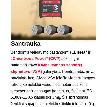
Santrauka
Bendromis validavimo pastangomis
„Elseta“
ir
„Greenwood Power“ (GWP)
sėkmingai
pademonstravo
IOMod įtampos sensorių
stiprintuvo (VSA)
galimybes. Bendradarbiavimas
patvirtino, kad IOMod VSA leidžia vienam įtampos
jutiklių komplektui vienu metu aptarnauti kelis
stebėsenos ir apsaugos įrenginius, išlaikant IEC
61869-11 0.5 klasės tikslumą. Šis sprendimas
ženkliai supaprastina elektros tinklo infrastruktūrą,