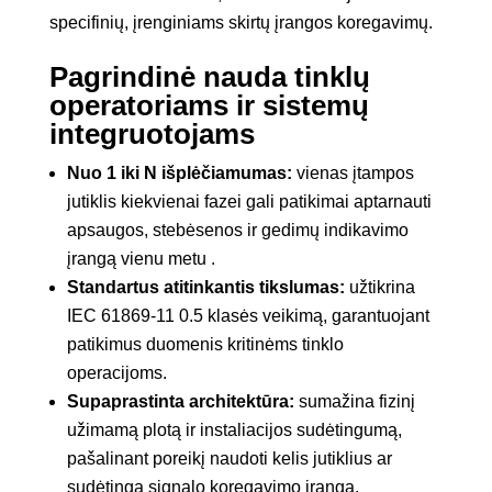
specifinių, įrenginiams skirtų įrangos koregavimų.
Pagrindinė nauda tinklų
operatoriams ir sistemų
integruotojams
Nuo 1 iki N išplėčiamumas:
vienas įtampos
jutiklis kiekvienai fazei gali patikimai aptarnauti
apsaugos, stebėsenos ir gedimų indikavimo
įrangą vienu metu .
Standartus atitinkantis tikslumas:
užtikrina
IEC 61869-11 0.5 klasės veikimą, garantuojant
patikimus duomenis kritinėms tinklo
operacijoms.
Supaprastinta architektūra:
sumažina fizinį
užimamą plotą ir instaliacijos sudėtingumą,
pašalinant poreikį naudoti kelis jutiklius ar
sudėtingą signalo koregavimo įrangą.