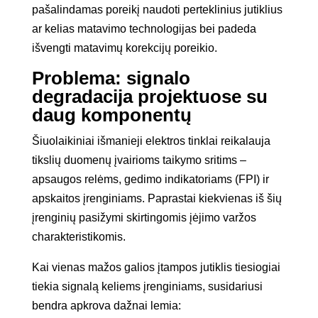
pašalindamas poreikį naudoti perteklinius jutiklius
ar kelias matavimo technologijas bei padeda
išvengti matavimų korekcijų poreikio.
Problema: signalo
degradacija projektuose su
daug komponentų
Šiuolaikiniai išmanieji elektros tinklai reikalauja
tikslių duomenų įvairioms taikymo sritims –
apsaugos relėms, gedimo indikatoriams (FPI) ir
apskaitos įrenginiams. Paprastai kiekvienas iš šių
įrenginių pasižymi skirtingomis įėjimo varžos
charakteristikomis.
Kai vienas mažos galios įtampos jutiklis tiesiogiai
tiekia signalą keliems įrenginiams, susidariusi
bendra apkrova dažnai lemia: