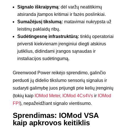
Signalo iškraipymą
: dėl varžų neatitikimų
atsiranda įtampos kritimai ir fazės poslinkiai.
Sumažėjusį tikslumą:
matavimai nukrypsta už
leistinų paklaidų ribų.
Sudėtingesnę infrastruktūrą:
tinklų operatoriai
priversti kiekvienam įrenginiui diegti atskirus
jutiklius, didindami įrangos sąnaudas ir
instaliacijos sudėtingumą.
Greenwood Power reikėjo sprendimo, galinčio
perduoti jų didelio tikslumo sensorių signalus ir
sudaryti galimybę juos prijungti prie kelių įrenginių
(tokių kaip
IOMod Meter,
IOMod 4Cs4Vs
ir
IOMod
FPI
), nepažeidžiant signalo vientisumo.
Sprendimas: IOMod VSA
kaip apkrovos keitiklis