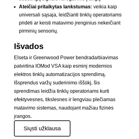
Ateičiai pritaikytas lankstumas:
veikia kaip
universali sąsaja, leidžianti tinklų operatoriams
pridėti ar keisti matavimo įrenginius nekeičiant
pirminių sensorių.
Išvados
Elseta ir Greenwood Power bendradarbiavimas
patvirtina IOMod VSA kaip esminį modernios
elektros tinklų automatizacijos sprendimą.
Išsprendus varžų suderinimo iššūkį, šis
sprendimas leidžia tinklų operatoriams kurti
efektyvesnes, tikslesnes ir lengviau plečiamas
matavimo sistemas, naudojant mažiau fizinės
įrangos.
Siųsti užklausa