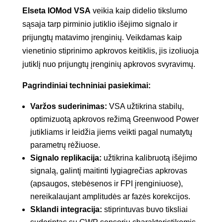
Elseta IOMod VSA
veikia kaip didelio tikslumo
sąsaja tarp pirminio jutiklio išėjimo signalo ir
prijungtų matavimo įrenginių. Veikdamas kaip
vienetinio stiprinimo apkrovos keitiklis, jis izoliuoja
jutiklį nuo prijungtų įrenginių apkrovos svyravimų.
Pagrindiniai techniniai pasiekimai:
Varžos suderinimas:
VSA užtikrina stabilų,
optimizuotą apkrovos režimą Greenwood Power
jutikliams ir leidžia jiems veikti pagal numatytų
parametrų rėžiuose.
Signalo replikacija:
užtikrina kalibruotą išėjimo
signalą, galintį maitinti lygiagrečias apkrovas
(apsaugos, stebėsenos ir FPI įrenginiuose),
nereikalaujant amplitudės ar fazės korekcijos.
Sklandi integracija:
stiprintuvas buvo tiksliai