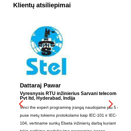
Klientų atsiliepimai
A
In
C
tų
Es
pa
au
a
Dattaraj Pawar
s,
Vyresnysis RTU inžinierius Sarvani telecom
Pr
Pvt ltd, Hyderabad, Indija
į
na
s,
Vinci the expert programinę įrangą naudojame jau 5 su
puse metų tokiems protokolams kaip IEC-101 ir IEC-
104, vertiname sunkų Elseta inžinierių darbą kuriant
tokią patikimą modeliavimo programinę įrangą