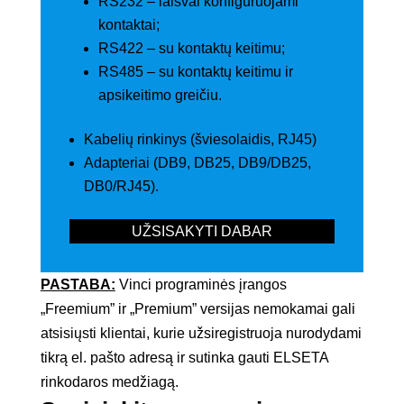
RS232 – laisvai konfigūruojami
kontaktai;
RS422 – su kontaktų keitimu;
RS485 – su kontaktų keitimu ir
apsikeitimo greičiu.
Kabelių rinkinys (šviesolaidis, RJ45)
Adapteriai (DB9, DB25, DB9/DB25,
DB0/RJ45).
UŽSISAKYTI DABAR
PASTABA:
Vinci programinės įrangos
„Freemium” ir „Premium” versijas nemokamai gali
atsisiųsti klientai, kurie užsiregistruoja nurodydami
tikrą el. pašto adresą ir sutinka gauti ELSETA
rinkodaros medžiagą.