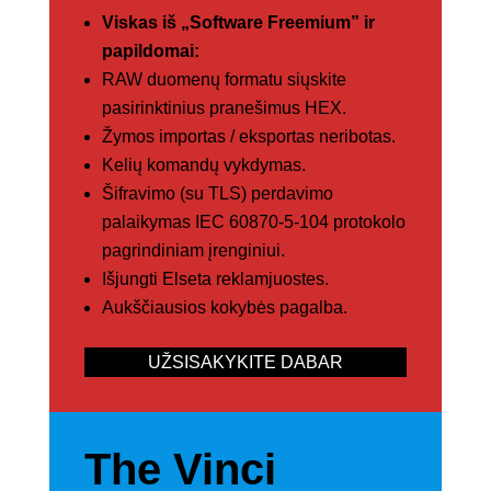
Viskas iš „Software Freemium” ir
papildomai:
RAW duomenų formatu siųskite
pasirinktinius pranešimus HEX.
Žymos importas / eksportas neribotas.
Kelių komandų vykdymas.
Šifravimo (su TLS) perdavimo
palaikymas IEC 60870-5-104 protokolo
pagrindiniam įrenginiui.
Išjungti Elseta reklamjuostes.
Aukščiausios kokybės pagalba.
UŽSISAKYKITE DABAR
The Vinci