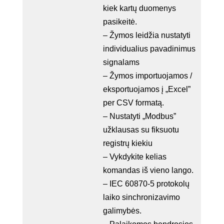
kiek kartų duomenys
pasikeitė.
– Žymos leidžia nustatyti
individualius pavadinimus
signalams
– Žymos importuojamos /
eksportuojamos į „Excel”
per CSV formatą.
– Nustatyti „Modbus”
užklausas su fiksuotu
registrų kiekiu
– Vykdykite kelias
komandas iš vieno lango.
– IEC 60870-5 protokolų
laiko sinchronizavimo
galimybės.