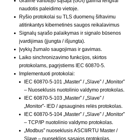
Grafinė vartotojo sąsaja (GUI) galima lengvai
naudotis paleidimo vietoje.
Ryšio protokolai su TLS duomenų šifravimu
atitinkantys kibernetinės saugos reikalavimus
Signalų sąrašo palaikymas ir signalo būsenos
įvardijimas (įjungta / išjungta).
Įvykių žurnalo saugojimas ir gavimas.
Laiko sinchronizavimo funkcijos, skirtos
protokolams, pagrįstiems IEC 60870-5.
Implementuoti protokolai:
IEC 60870-5-101 „Master” / „Slave” / „Monitor”
– Nuoseklusis nuotolinio valdymo protokolas.
IEC 60870-5-103 „Master” / „Slave” /
„Monitor”- IED / apsauginės relės protokolas.
IEC 60870-5-104 „Master” / „Slave” / „Monitor”
– TCP/IP nuotolinio valdymo protokolas.
„Modbus” nuoseklusis ASCII/RTU Master /
Slave – nuoseklios sąsajos protokolas.