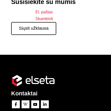
Susisiekite su mumis
El. paštas
Skambinti
Siųsti užklausa
Kontaktai



