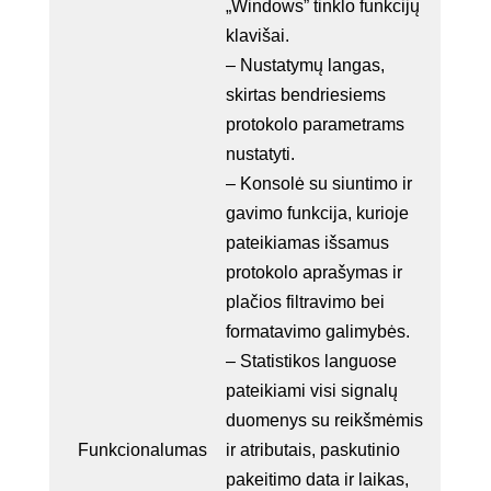
„Windows” tinklo funkcijų
klavišai.
– Nustatymų langas,
skirtas bendriesiems
protokolo parametrams
nustatyti.
– Konsolė su siuntimo ir
gavimo funkcija, kurioje
pateikiamas išsamus
protokolo aprašymas ir
plačios filtravimo bei
formatavimo galimybės.
– Statistikos languose
pateikiami visi signalų
duomenys su reikšmėmis
Funkcionalumas
ir atributais, paskutinio
pakeitimo data ir laikas,