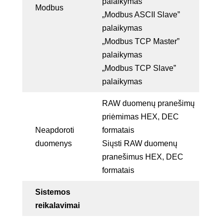
palaikymas
Modbus
„Modbus ASCII Slave”
palaikymas
„Modbus TCP Master”
palaikymas
„Modbus TCP Slave”
palaikymas
RAW duomenų pranešimų
priėmimas HEX, DEC
Neapdoroti
formatais
duomenys
Siųsti RAW duomenų
pranešimus HEX, DEC
formatais
Sistemos
reikalavimai