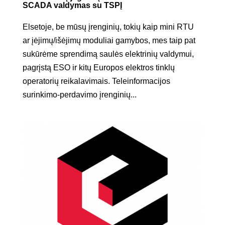
SCADA valdymas su TSPĮ
Elsetoje, be mūsų įrenginių, tokių kaip mini RTU
ar įėjimų/išėjimų moduliai gamybos, mes taip pat
sukūrėme sprendimą saulės elektrinių valdymui,
pagrįstą ESO ir kitų Europos elektros tinklų
operatorių reikalavimais. Teleinformacijos
surinkimo-perdavimo įrenginių...