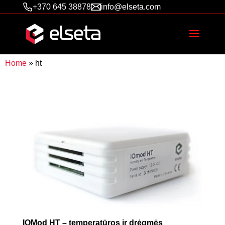
+370 645 38878
info@elseta.com
Home
»
ht
IOMod HT – temperatūros ir drėgmės