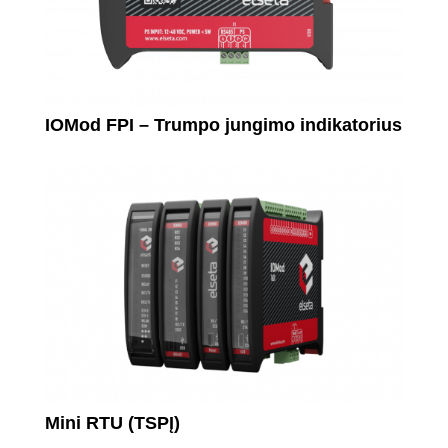
IOMod FPI – Trumpo jungimo indikatorius
Mini RTU (TSPĮ)