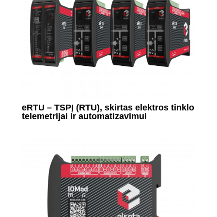
eRTU – TSPĮ (RTU), skirtas elektros tinklo
telemetrijai ir automatizavimui